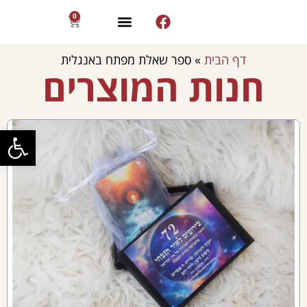
0
קצת עלי
יצירת קשר
תחומי אימון
מרחבי חקירה
קורס דיגיטלי
חנות האונליין
בלוג מאמרים
דף הבית
»
ספר שאלת מפתח באנגלית
חנות המוצרים
פתח סרגל