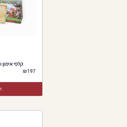
קלפי אימון 
₪
197
ה