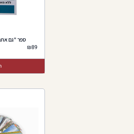
ספר "גם אתה
₪
89
ה