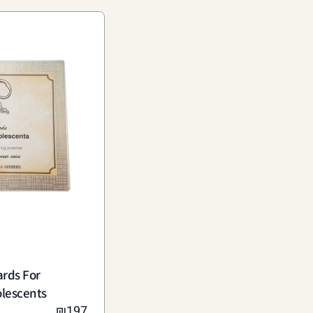
ards For
olescents
₪
197