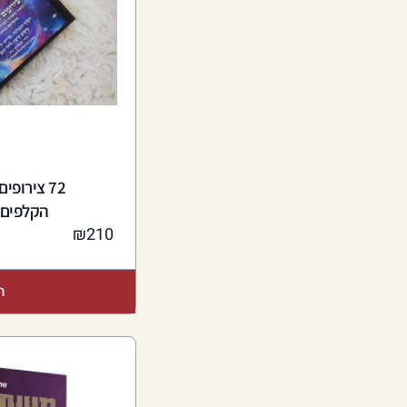
72 צירופ
הקלפים 
₪
210
ה