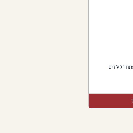
תח" לילדים