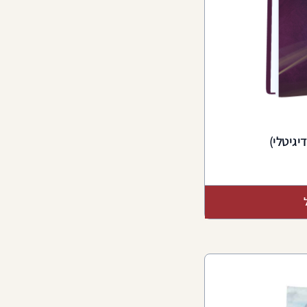
גיטלי)