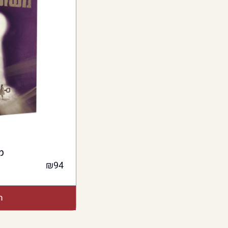
מ
₪
94
ה