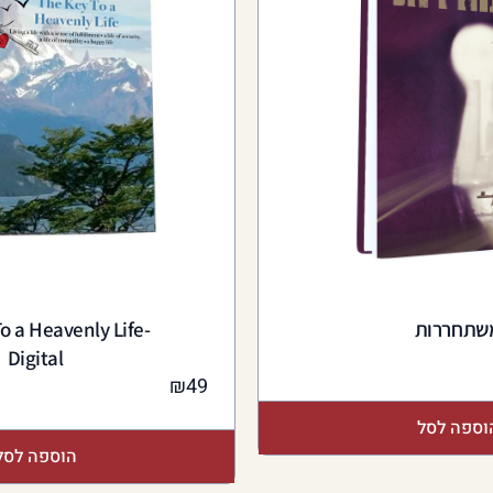
שתחררות
o a Heavenly Life-
Digital
₪
49
וספה לסל
הוספה לסל