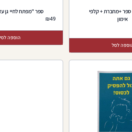
ספר +מחברת + קלפי
ספר "מפתח לחיי גן עדן
₪
49
אימון
הוספה לסל
וספה לסל