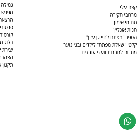
גמילה 
קצת עלי
מפגש ע
מרחבי חקירה
הרצאה 7 המפתחות לחיי גן
תחומי אימון
סרטוני
חנות אונליין
קורס די
הספר "מפתח לחיי גן עדן"
בלוג מ
קלפי "שאלת מפתח" לילדים ובני נוער
יצירת 
מתנות לחברות וועדי עובדים
הצהרת 
תקנון 