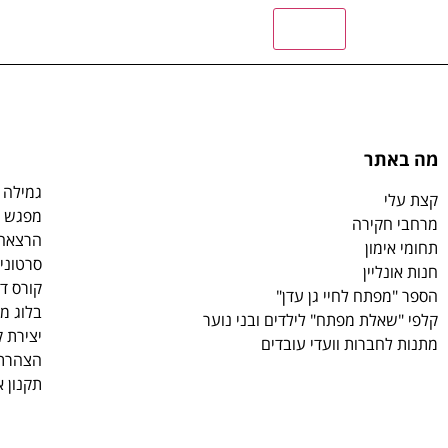
מה באתר
גמילה 
קצת עלי
מפגש ע
מרחבי חקירה
הרצאה 7 המפתחות לחיי גן
תחומי אימון
סרטוני
חנות אונליין
קורס די
הספר "מפתח לחיי גן עדן"
בלוג מ
קלפי "שאלת מפתח" לילדים ובני נוער
יצירת 
מתנות לחברות וועדי עובדים
הצהרת 
תקנון 